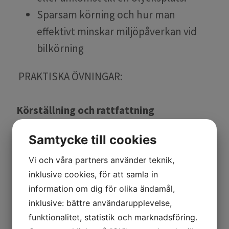
Sparsam körning och hur man
effektivt minskar miljöpåverkan vid
bilkörning
PRAKTISKA ÖVNINGAR:
Körställning och rattfattning
Syfte:
: Innan körning visar vi hur man
Samtycke till cookies
sitter på ett korrekt sätt i bilen och vikten
av att justera ratt och att använda bilens
Vi och våra partners använder teknik,
inklusive cookies, för att samla in
säkerhetsbälte. Vi lär ut rattfattning och
information om dig för olika ändamål,
vilken teknik man skall använda vid en
inklusive: bättre användarupplevelse,
undanmanönver.
funktionalitet, statistik och marknadsföring.