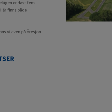
belägen endast fem
Här finns både
finns vi även på Åresjön
TSER