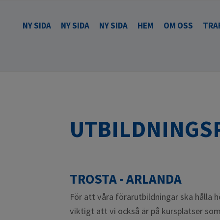
NY SIDA
NY SIDA
NY SIDA
HEM
OM OSS
TRA
UTBILDNINGS
TROSTA - ARLANDA
För att våra förarutbildningar ska hålla h
viktigt att vi också är på kursplatser so