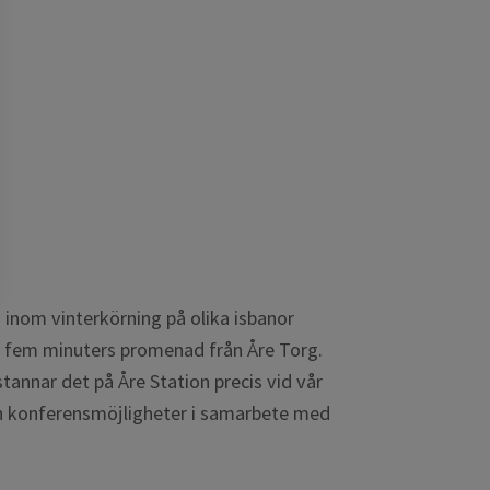
ning inom vinterkörning på olika isbanor
ast fem minuters promenad från Åre Torg.
 stannar det på Åre Station precis vid vår
ch konferensmöjligheter i samarbete med