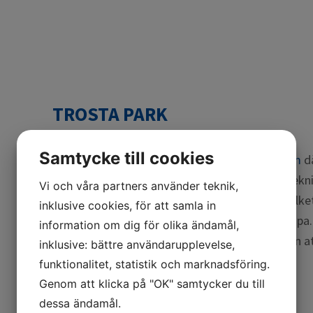
TROSTA PARK
Samtycke till cookies
Trosta Park är vår egen anläggning i
Stockholm
dä
asfaltbanor. Vi har även olika konferens- och tekn
Vi och våra partners använder teknik,
fem minuter från Stockholm Arlanda Airport vilket 
inklusive cookies, för att samla in
även från stora delar av både Norden och Europa
information om dig för olika ändamål,
förarutbildningar väljer också många bilmärken a
inklusive: bättre användarupplevelse,
och event hos oss.
funktionalitet, statistik och marknadsföring.
Genom att klicka på "OK" samtycker du till
www.trostapark.se
dessa ändamål.