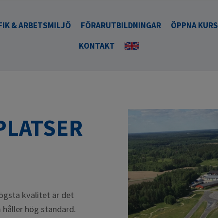
FIK & ARBETSMILJÖ
FÖRARUTBILDNINGAR
ÖPPNA KUR
KONTAKT
ENGLISH
PLATSER
ögsta kvalitet är det
m håller hög standard.