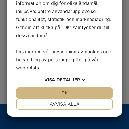
information om dig för olika ändamål,
Hur sker
inklusive: bättre användarupplevelse,
fakturering/betalning?
funktionalitet, statistik och marknadsföring.
Vilket språk hålls
Genom att klicka på "OK" samtycker du till
dessa ändamål.
utbildningarna på?
Hur får vi intyg/certifikat
Läs mer om vår användning av cookies och
efter kursen?
behandling av personuppgifter på vår
Hur kontaktar vi er?
webbplats.
VISA
DETALJER
JA
NEJ
OK
JA
NEJ
NÖDVÄNDIG
INSTÄLLNINGAR
AVVISA ALLA
JA
NEJ
JA
NEJ
MARKNADSFÖRING
STATISTIK