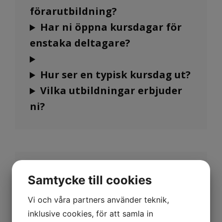
förarutbildning?
Har ni öppna kursdagar för
enstaka deltagare?
Hur ser en typisk kursdag ut?
Vilka utbildningar erbjuder
ni?
Behöver deltagarna ha
Samtycke till cookies
körkort?
Vi och våra partners använder teknik,
Ingår mat och specialkost?
inklusive cookies, för att samla in
Vad gäller för avbokning?