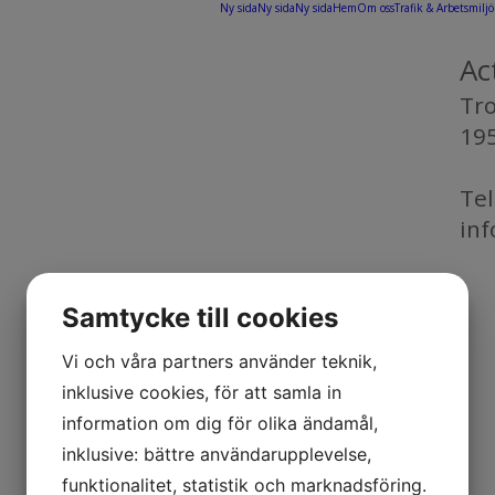
Ny sida
Ny sida
Ny sida
Hem
Om oss
Trafik & Arbetsmiljö
Ac
Tr
19
Tel
inf
Samtycke till cookies
Vi och våra partners använder teknik,
inklusive cookies, för att samla in
information om dig för olika ändamål,
inklusive: bättre användarupplevelse,
funktionalitet, statistik och marknadsföring.