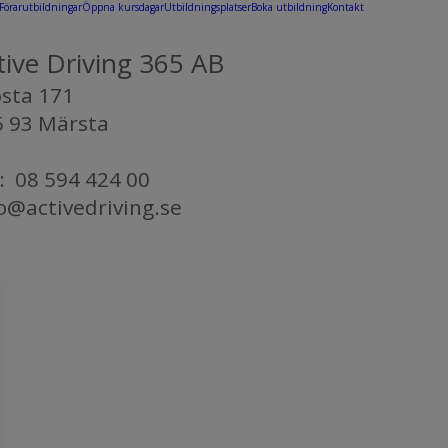
Förarutbildningar
Öppna kursdagar
Utbildningsplatser
Boka utbildning
Kontakt
English
tive Driving 365 AB
osta 171
5 93 Märsta
: 08 594 424 00
o@activedriving.se