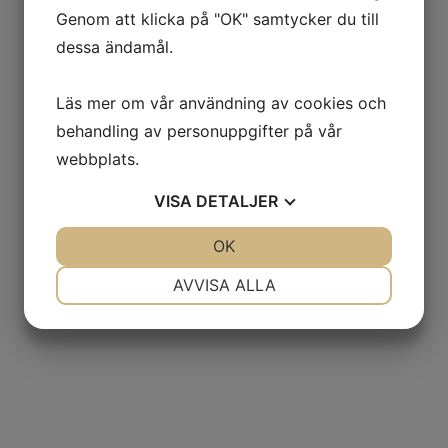
Genom att klicka på "OK" samtycker du till
dessa ändamål.
Läs mer om vår användning av cookies och
behandling av personuppgifter på vår
webbplats.
VISA
DETALJER
JA
NEJ
OK
JA
NEJ
NÖDVÄNDIG
INSTÄLLNINGAR
AVVISA ALLA
JA
NEJ
JA
NEJ
MARKNADSFÖRING
STATISTIK